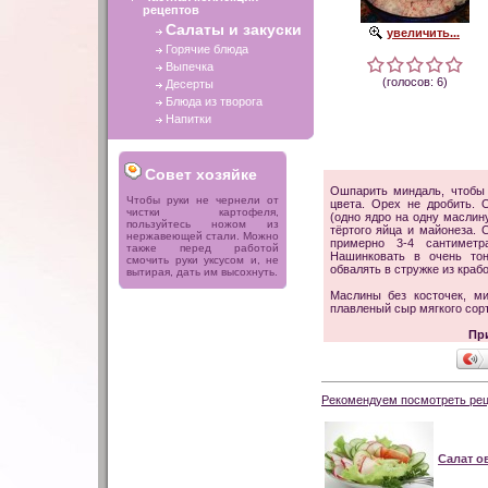
рецептов
Салаты и закуски
увеличить...
Горячие блюда
Выпечка
(голосов: 6)
Десерты
Блюда из творога
Напитки
Совет хозяйке
Ошпарить миндаль, чтобы 
Чтобы руки не чернели от
цвета. Орех не дробить.
чистки картофеля,
(одно ядро на одну маслин
пользуйтесь ножом из
тёртого яйца и майонеза.
нержавеющей стали. Можно
примерно 3-4 сантиметр
также перед работой
Нашинковать в очень тон
смочить руки уксусом и, не
обвалять в стружке из краб
вытирая, дать им высохнуть.
Маслины без косточек, ми
плавленый сыр мягкого сорт
Пр
Рекомендуем посмотреть рец
Салат 