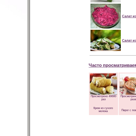
Салат и
Салат и
Часто просматривае
Просмотрено 49680
Просмотрен
раз
раз
Крем из сухого
Пирог с по
молока