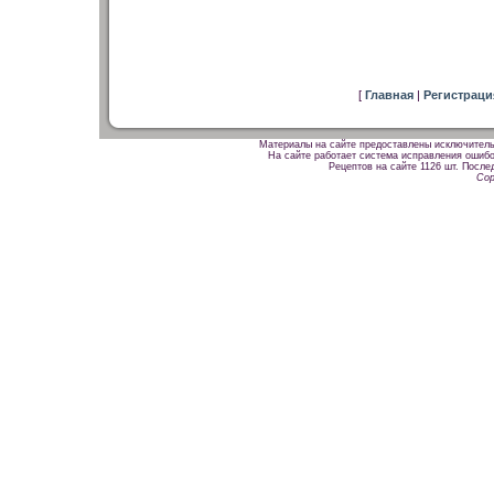
[
Главная
|
Регистрац
Материалы на сайте предоставлены исключитель
На сайте работает система исправления ошибок
Рецептов на сайте 1126 шт. После
Cop