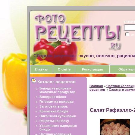
ПОИС
ис
Сборник рецептов - вкусно, полезно, рацион
Главная
О сайте
Регистрация
Обратная
Каталог рецептов
Главная
Частная коллекц
Блюда из молока и
рецептов
Салаты и закус
молочных продуктов
Блюда из яблок
Готовим на природе
Заготовки впрок
Салат Рафаэлло-
Крымские блюда
Пикантная кулинария
Рецепты на Пасху
Украинские народные
блюда
Частная коллекция