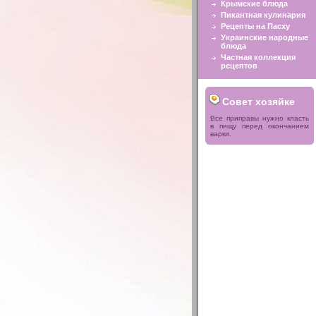
Крымские блюда
Пикантная кулинария
Рецепты на Пасху
Украинские народные
блюда
Частная коллекция
рецептов
Совет хозяйке
Все приправы нужно класть
в пищу перед окончанием
варки.