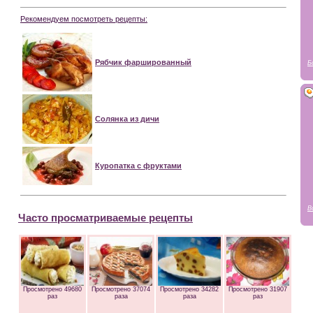
Рекомендуем посмотреть рецепты:
Рябчик фаршированный
Б
Солянка из дичи
Куропатка с фруктами
В
Часто просматриваемые рецепты
Просмотрено 49680
Просмотрено 37074
Просмотрено 34282
Просмотрено 31907
раз
раза
раза
раз