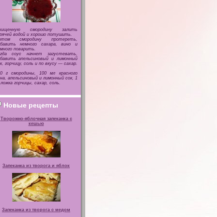
чищенную смородину залить
рячей водой и хорошо потушить.
отом смородину протереть,
обавить немного сахара, вино и
много поварить.
огда соус начнет загустевать,
обавить апельсиновый и лимонный
к, горчицу, соль и по вкусу — сахар.
00 г смородины, 100 мл красного
на, апельсиновый и лимонный сок, 1
 ложка горчицы, сахар, соль.
Новые рецепты
Творожно-яблочная запеканка с
кешью
Запеканка из творога и яблок
Запеканка из творога с медом