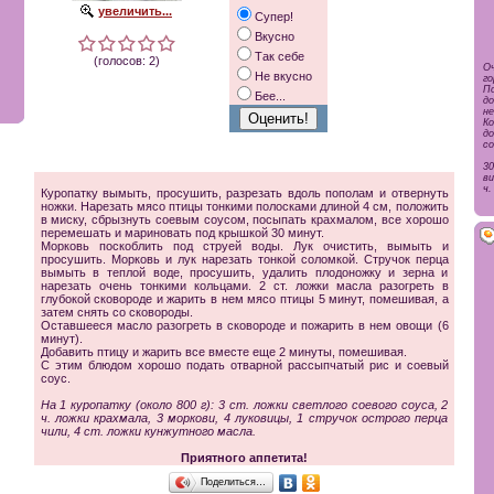
увеличить...
Супер!
Вкусно
Так себе
(голосов: 2)
О
Не вкусно
го
П
Бее...
д
не
К
д
со
3
ви
ч.
Куропатку вымыть, просушить, разрезать вдоль пополам и отвернуть
ножки. Нарезать мясо птицы тонкими полосками длиной 4 см, положить
в миску, сбрызнуть соевым соусом, посыпать крахмалом, все хорошо
перемешать и мариновать под крышкой 30 минут.
Морковь поскоблить под струей воды. Лук очистить, вымыть и
просушить. Морковь и лук нарезать тонкой соломкой. Стручок перца
вымыть в теплой воде, просушить, удалить плодоножку и зерна и
нарезать очень тонкими кольцами. 2 ст. ложки масла разогреть в
глубокой сковороде и жарить в нем мясо птицы 5 минут, помешивая, а
затем снять со сковороды.
Оставшееся масло разогреть в сковороде и пожарить в нем овощи (6
минут).
Добавить птицу и жарить все вместе еще 2 минуты, помешивая.
С этим блюдом хорошо подать отварной рассыпчатый рис и соевый
соус.
На 1 куропатку (около 800 г): 3 ст. ложки светлого соевого соуса, 2
ч. ложки крахмала, 3 моркови, 4 луковицы, 1 стручок острого перца
чили, 4 ст. ложки кунжутного масла.
Приятного аппетита!
Поделиться…