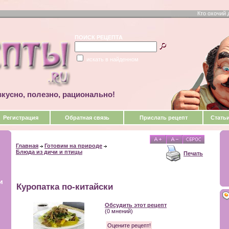
Кто охочий 
ПОИСК РЕЦЕПТА
искать в найденном
кусно, полезно, рационально!
Регистрация
Обратная связь
Прислать рецепт
Стать
Главная
Готовим на природе
Блюда из дичи и птицы
Печать
и
Куропатка по-китайски
Обсудить этот рецепт
(0 мнений)
Оцените рецепт!