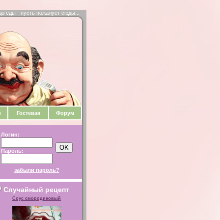
до еды - пусть пожалует сюды...
и
Гостевая
Форум
Логин:
Пароль:
забыли пароль?
Случайный рецепт
Соус смородиновый