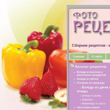
Сборник рецептов - в
Главная
О сайте
Каталог рецептов
Блюда из молока и
молочных продуктов
Блюда из яблок
Готовим на природе
Блюда из дичи 
птицы
Блюда из рыбы
Шашлык
Маринады и соусы
Заготовки впрок