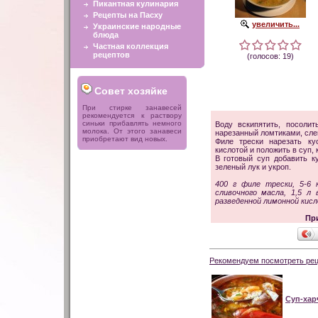
Пикантная кулинария
Рецепты на Пасху
увеличить...
Украинские народные
блюда
Частная коллекция
рецептов
(голосов: 19)
Совет хозяйке
При стирке занавесей
рекомендуется к раствору
синьки прибавлять немного
Воду вскипятить, посолит
молока. От этого занавеси
нарезанный ломтиками, сле
приобретают вид новых.
Филе трески нарезать ку
кислотой и положить в суп, 
В готовый суп добавить к
зеленый лук и укроп.
400 г филе трески, 5-6 
сливочного масла, 1,5 л 
разведенной лимонной кисло
Пр
Рекомендуем посмотреть рец
Суп-ха