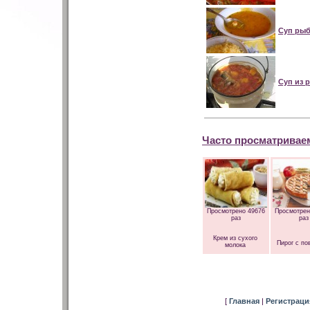
Суп ры
Суп из 
Часто просматривае
Просмотрено 49676
Просмотрен
раз
раз
Крем из сухого
Пирог с по
молока
[
Главная
|
Регистрац