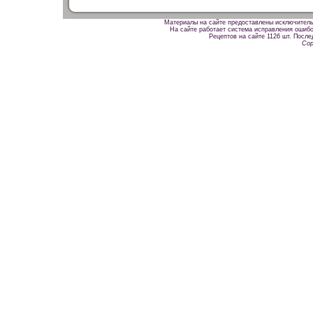
Материалы на сайте предоставлены исключитель
На сайте работает система исправления ошибок
Рецептов на сайте 1126 шт. После
Cop