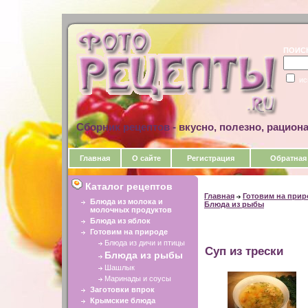
ПОИС
ис
Сборник рецептов - вкусно, полезно, рацион
Главная
О сайте
Регистрация
Обратная
Каталог рецептов
Главная
Готовим на прир
Блюда из молока и
Блюда из рыбы
молочных продуктов
Блюда из яблок
Готовим на природе
Блюда из дичи и птицы
Суп из трески
Блюда из рыбы
Шашлык
Маринады и соусы
Заготовки впрок
Крымские блюда