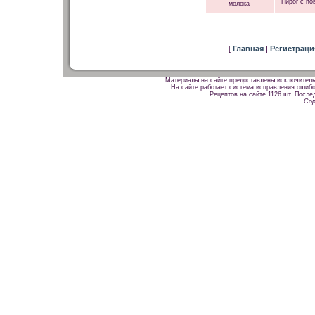
Пирог с по
молока
[
Главная
|
Регистрац
Материалы на сайте предоставлены исключитель
На сайте работает система исправления ошибок
Рецептов на сайте 1126 шт. После
Cop