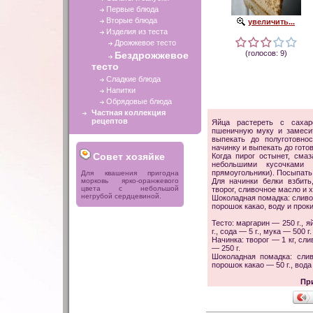
Первые блюда
Вторые блюда
увеличить...
Изделия из теста
Дрожжевое тесто
(голосов: 9)
Бездрожжевое
тесто
Сладкие блюда
Напитки
Обрядовые блюда
Частная коллекция
рецептов
Яйца растереть с сахаро
пшеничную муку и замеси
выпекать до полуготовно
начинку и выпекать до гото
Совет хозяйке
Когда пирог остынет, сма
небольшими кусочками 
прямоугольники). Посыпать
Для квашения пригодна
морковь ярко-оранжевого
Для начинки белки взбить
цвета с небольшой
творог, сливочное масло и
негрубой сердцевиной.
Шоколадная помадка: сливо
порошок какао, воду и проки
Тесто: маргарин — 250 г., я
г., сода — 5 г., мука — 500 г.
Начинка: творог — 1 кг, сли
— 250 г.
Шоколадная помадка: сли
порошок какао — 50 г., вода 
Пр