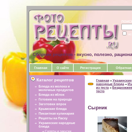
ПОИС
ис
Сборник рецептов - вкусно, полезно, рацион
Главная
О сайте
Регистрация
Обратная
Каталог рецептов
Главная
Украинские
народные блюда
Из
Блюда из молока и
из теста
Бездрожже
молочных продуктов
тесто
Блюда из яблок
Готовим на природе
Заготовки впрок
Сырник
Крымские блюда
Пикантная кулинария
Рецепты на Пасху
Украинские народные
блюда
Салаты и закуски