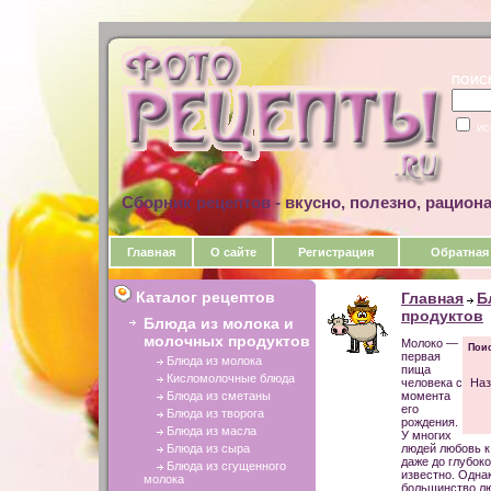
ПОИС
ис
Сборник рецептов - вкусно, полезно, рацион
Главная
О сайте
Регистрация
Обратная
Каталог рецептов
Главная
Б
продуктов
Блюда из молока и
молочных продуктов
Молоко —
Поис
первая
Блюда из молока
пища
Кисломолочные блюда
человека с
Наз
Блюда из сметаны
момента
его
Блюда из творога
рождения.
Блюда из масла
У многих
Блюда из сыра
людей любовь к
даже до глубоко
Блюда из сгущенного
известно. Одна
молока
большинство лю