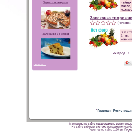
чайная
Пирог с повидлом
масла,
ложка 
Запеканка творожн
(голосов:
300 г т
Запеканка из манки
1 ст. 
кончик
<< пред
1
.
Больше...
[
Главная
|
Регистрац
Материалы на сайте предоставлены исключитель
На сайте работает система исправления ошибок
Рецептов на сайте 1126 шт. После