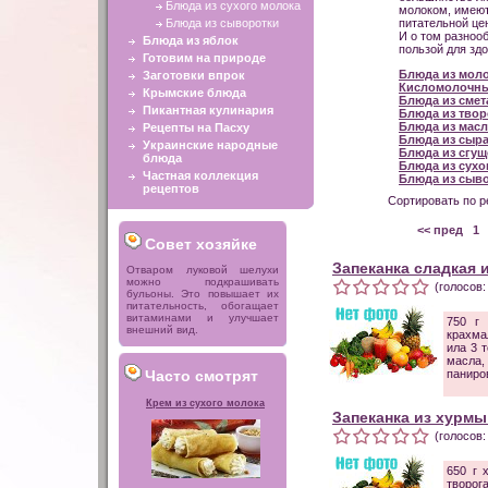
Блюда из сухого молока
молоком, имеют
Блюда из сыворотки
питательной це
И о том разноо
Блюда из яблок
пользой для зд
Готовим на природе
Блюда из мол
Заготовки впрок
Кисломолочн
Крымские блюда
Блюда из сме
Пикантная кулинария
Блюда из твор
Блюда из масл
Рецепты на Пасху
Блюда из сыр
Украинские народные
Блюда из сгущ
блюда
Блюда из сухо
Частная коллекция
Блюда из сыв
рецептов
Сортировать по р
<< пред
1
.
Совет хозяйке
Запеканка сладкая 
Отваром луковой шелухи
можно подкрашивать
(голосов:
бульоны. Это повышает их
питательность, обогащает
витаминами и улучшает
750 г 
внешний вид.
крахма
ила 3 
масла,
Часто смотрят
паниро
Крем из сухого молока
Запеканка из хурмы
(голосов:
650 г 
творог