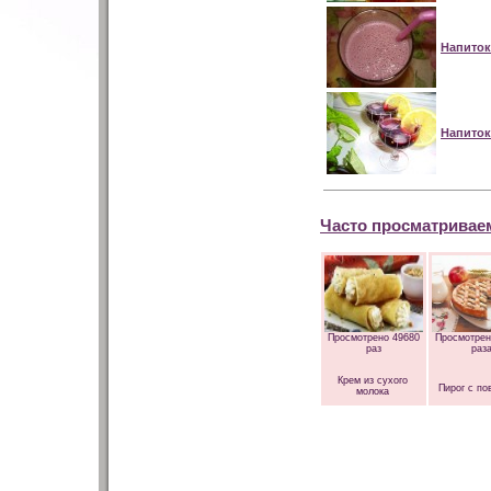
Напиток
Напиток
Часто просматривае
Просмотрено 49680
Просмотрен
раз
раз
Крем из сухого
Пирог с по
молока