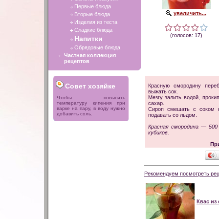
Первые блюда
увеличить...
Вторые блюда
Изделия из теста
Сладкие блюда
(голосов: 17)
Напитки
Обрядовые блюда
Частная коллекция
рецептов
Совет хозяйке
Красную смородину переб
выжать сок.
Мезгу залить водой, проки
Чтобы повысить
температуру кипения при
сахар.
варке на пару, в воду нужно
Сироп смешать с соком к
добавить соль.
подавать со льдом.
Красная смородина — 500 
кубиков.
Пр
Рекомендуем посмотреть рец
Квас из