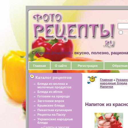
ПОИС
ис
Сборник рецептов - вкусно, полезно, рацион
Главная
О сайте
Регистрация
Обратная
Каталог рецептов
Главная
Украин
народные блюда
Блюда из молока и
Напитки
молочных продуктов
Блюда из яблок
Готовим на природе
Заготовки впрок
Напиток из крас
Крымские блюда
Пикантная кулинария
Рецепты на Пасху
Украинские народные
блюда
Салаты и закуски