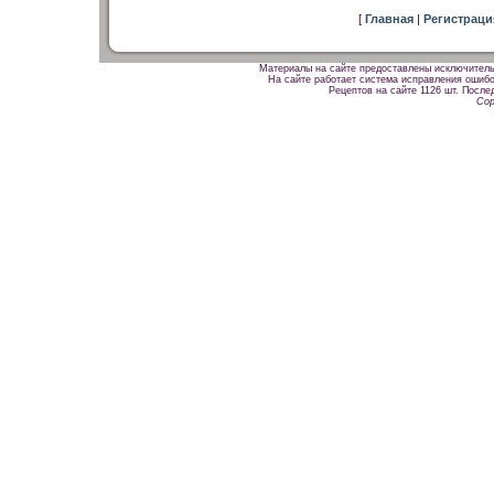
[
Главная
|
Регистрац
Материалы на сайте предоставлены исключитель
На сайте работает система исправления ошибок
Рецептов на сайте 1126 шт. После
Cop