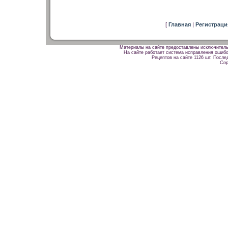
[
Главная
|
Регистрац
Материалы на сайте предоставлены исключитель
На сайте работает система исправления ошибок
Рецептов на сайте 1126 шт. После
Cop