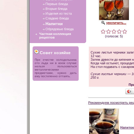
Первые блюда
Вторые блюда
Изделия из теста
Сладкие блюда
увеличить...
Напитки
Обрядовые блюда
Частная коллекция
(голосов: 5)
рецептов
Совет хозяйке
Сухие листья черники зали
12 час.
Затем дрвести до кипения н
При очистке холодильника
ото льда ни в коем случае
Когда чай остынет, процедит
нельзя пользоваться
На стол подавать с сахаром
металлическими
предметами, нужно дать
Сухие листья черники — 100
ему постепенно оттаять.
250 г.
Пр
Рекомендуем посмотреть рец
Напиток