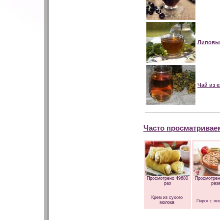
Липовы
Чай из 
Часто просматривае
Просмотрено 49680
Просмотрен
раз
раз
Крем из сухого
Пирог с по
молока