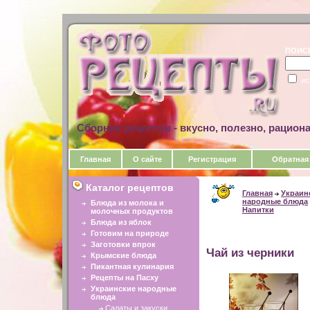
ПОИС
ис
Сборник рецептов - вкусно, полезно, рацион
Главная
О сайте
Регистрация
Обратная
Каталог рецептов
Главная
Украин
народные блюда
Блюда из молока и
Напитки
молочных продуктов
Блюда из яблок
Готовим на природе
Заготовки впрок
Чай из черники
Крымские блюда
Пикантная кулинария
Рецепты на Пасху
Украинские народные
блюда
Салаты и закуски