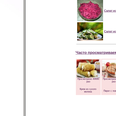
Салат и
Салат и
Часто просматривае
Просмотрено 49680
Просмотрен
раз
раз
Крем из сухого
Пирог с по
молока