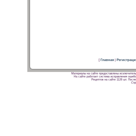
[
Главная
|
Регистрац
Материалы на сайте предоставлены исключитель
На сайте работает система исправления ошибок
Рецептов на сайте 1126 шт. После
Cop