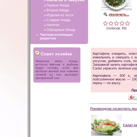
Первые блюда
Вторые блюда
увеличить...
Изделия из теста
Сладкие блюда
Напитки
(голосов: 43)
Обрядовые блюда
Частная коллекция
рецептов
Совет хозяйке
Картофель отварить, очис
измельчить и смешать с к
уксусом, добавить соль, п
Жареное мясо, птица,
котлеты мясные и рыбные
Заправкой залить картофель
будут готовы, если при
Салат украсить зеленью укр
проколе вилкой или нажиме
ложкой из них вытекает
Картофель — 500 г., зе
прозрачный сок.
подсолнечное масло — 100 
перец — по вкусу.
Пр
Рекомендуем посмотреть рец
Салат 