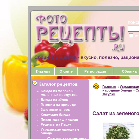
ПОИС
ис
Сборник рецептов - вкусно, полезно, рацион
Главная
О сайте
Регистрация
Обратная
Каталог рецептов
Главная
Украински
народные блюда
С
Блюда из молока и
закуски
молочных продуктов
Блюда из яблок
Готовим на природе
Заготовки впрок
Салат из зеленого
Крымские блюда
Пикантная кулинария
Рецепты на Пасху
Украинские народные
блюда
Салаты и закуски