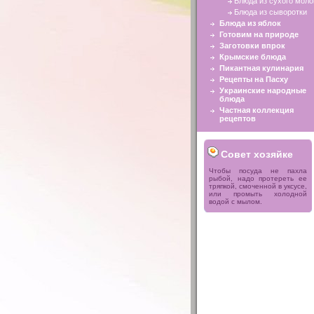
Блюда из сухого моло
Блюда из сыворотки
Блюда из яблок
Готовим на природе
Заготовки впрок
Крымские блюда
Пикантная кулинария
Рецепты на Пасху
Украинские народные
блюда
Частная коллекция
рецептов
Совет хозяйке
Чтобы посуда не пахла
рыбой, надо протереть ее
тряпкой, смоченной в уксусе,
или промыть холодной
водой с мылом.