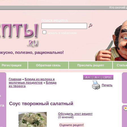
Кто охочий 
ПОИСК РЕЦЕПТА
искать в найденном
кусно, полезно, рационально!
Регистрация
Обратная связь
Прислать рецепт
Стать
Главная
Блюда из молока и
молочных продуктов
Блюда
Печать
из творога
а
Соус творожный салатный
га
Обсудить этот рецепт
(0 мнений)
Оцените рецепт!