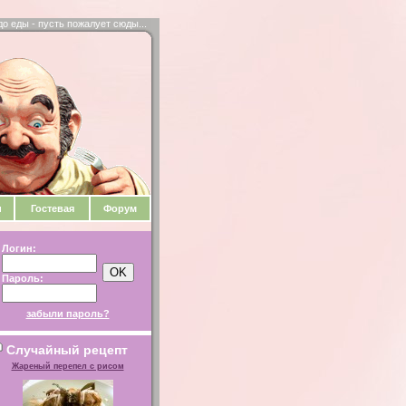
до еды - пусть пожалует сюды...
и
Гостевая
Форум
Логин:
Пароль:
забыли пароль?
Случайный рецепт
Жареный перепел с рисом