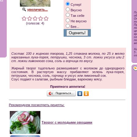
ка
Супер!
увеличить...
Вкусно
П
Так себе
об
О
Не вкусно
т
(голосов: 4)
П
Бее...
п
ц
к
с
п
ве
На
5 
Состав: 100 г жирного творога, 1,25 стакана молока, по 25 г мелко
со
нарезанных лука-порея, петрушки, чеснока, 3 ст. ложки уксуса или 2
ст. ложки лимонного сока, соль и горчица по вкусу.
Жирный творог тщательно размешивают с молоком до однородного
состояния. В растертую массу прибавляют зелень лука-порея,
петрушки, чеснока, соль, горчицу и уксус или лимонный сок.
Соус подают к салатам, рыбным блюдам, вареному мясу.
Приятного аппетита!
Поделиться…
Рекомендуем посмотреть рецепты:
Творог с молодыми овощами