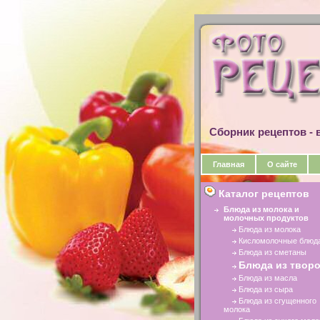
Сборник рецептов - в
Главная
О сайте
Каталог рецептов
Блюда из молока и
молочных продуктов
Блюда из молока
Кисломолочные блюд
Блюда из сметаны
Блюда из творо
Блюда из масла
Блюда из сыра
Блюда из сгущенного
молока