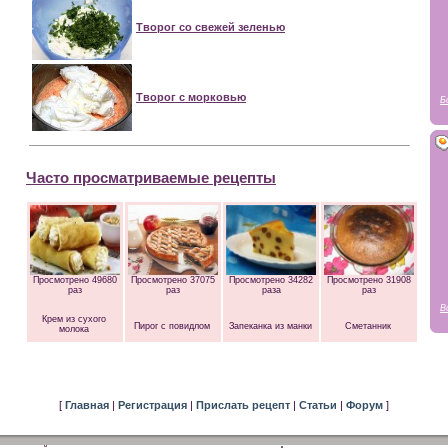
Творог со свежей зеленью
Творог с морковью
Б
Часто просматриваемые рецепты
Просмотрено 49680
Просмотрено 37075
Просмотрено 34282
Просмотрено 31908
раз
раз
раза
раз
В
Крем из сухого
Пирог с повидлом
Запеканка из манки
Сметанник
молока
[
Главная
|
Регистрация
|
Прислать рецепт
|
Статьи
|
Форум
]