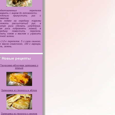
одготовленных перепелов
жарить с жиром до готовности.
тдельно припустить рис с
оматом.
ри подаче на середину тарелки
оложить рассыпчатый рис, в
ентре риса сделать углубление,
рая риса подровнять ложкой, в
ередину поместить перепела,
олить соком и маслом и украсить
ткой зелени.
 1-2-х перепелов: 5 г сала свиного,
г масла сливочного, 150 г гарнира,
ль, зелень.
Новые рецепты
Творожно-яблочная запеканка с
кешью
Запеканка из творога и яблок
Запеканка из творога с медом