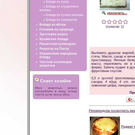
Блюда из сыра
Блюда из сгущенного
молока
увеличить...
Блюда из сухого молока
Блюда из сыворотки
Блюда из яблок
(голосов: 1)
Готовим на природе
Заготовки впрок
Крымские блюда
Пикантная кулинария
Рецепты на Пасху
Выложить дуршлаг марлей, 
Украинские народные
стечь. Масло, сахар и яичн
блюда
простоквашу. Яичные белки
Частная коллекция
массу, переложить ее в
рецептов
форму. Запечь пудинг в дух
фруктовым соусом.
0,5 л густой простокваш
Совет хозяйке
сахара, 4 яйца, 4 ст. л
лимонная цедра, панировоч
Мясо животных можно
употреблять в пищу только
Пр
спустя сутки после убоя.
Рекомендуем посмотреть рец
Пудинг