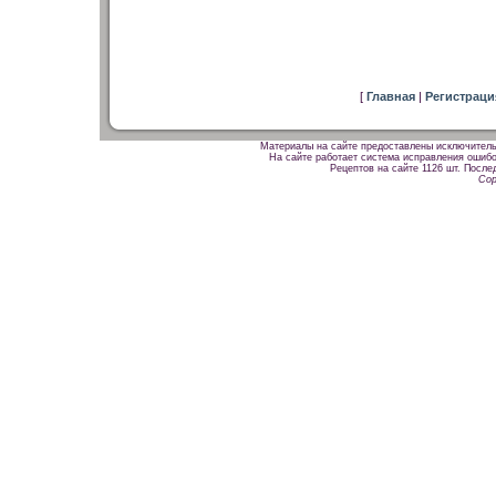
[
Главная
|
Регистрац
Материалы на сайте предоставлены исключитель
На сайте работает система исправления ошибок
Рецептов на сайте 1126 шт. После
Cop