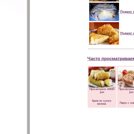
Пудинг 
Пудинг 
Часто просматривае
Просмотрено 49680
Просмотрен
раз
раз
Крем из сухого
Пирог с по
молока