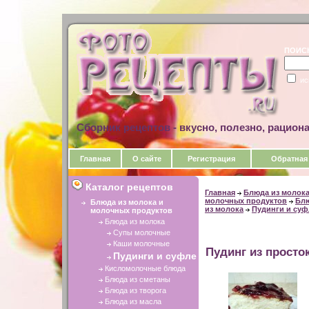
ПОИС
ис
Сборник рецептов - вкусно, полезно, рацион
Главная
О сайте
Регистрация
Обратная
Каталог рецептов
Главная
Блюда из молока
молочных продуктов
Бл
Блюда из молока и
из молока
Пудинги и суф
молочных продуктов
Блюда из молока
Супы молочные
Каши молочные
Пудинг из просто
Пудинги и суфле
Кисломолочные блюда
Блюда из сметаны
Блюда из творога
Блюда из масла