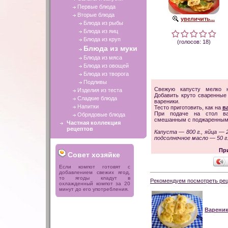
Первые блюда
Вторые блюда
увеличить...
Блюда из рыбы
Блюда из яиц
Блюда из круп
(голосов: 18)
Блюда из муки
Блюда из мяса
Блюда из овощей
Блюда из творога
Подливы
Свежую капусту мелко н
Изделия из теста
Добавить круто сваренные 
Сладкие блюда
вареники.
Напитки
Тесто приготовить, как на
в
При подаче на стол ва
Обрядовые блюда
смешанным с поджаренным
Частная коллекция
рецептов
Капуста — 800 г., яйца — 2
подсолнечное масло — 50 г
Пр
Совет хозяйке
Если компот готовят с
добавлением свежих ягод,
то ягоды кладут в
Рекомендуем посмотреть рец
охлажденный компот за 20
минут до его употребления.
Варени