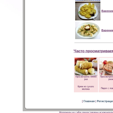
Вареник
Вареник
Часто просматривае
Просмотрено 49680
Просмотрен
раз
раз
Крем из сухого
Пирог с по
молока
[
Главная
|
Регистрац
Материалы на сайте предоставлены исключитель