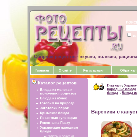
ПОИС
ис
Сборник рецептов - вкусно, полезно, рацион
Главная
О сайте
Регистрация
Обратная
Каталог рецептов
Главная
Украин
народные блюда
Блюда из молока и
блюда
Блюда и
молочных продуктов
Блюда из яблок
Готовим на природе
Заготовки впрок
Вареники с капус
Крымские блюда
Пикантная кулинария
Рецепты на Пасху
Украинские народные
блюда
Салаты и закуски