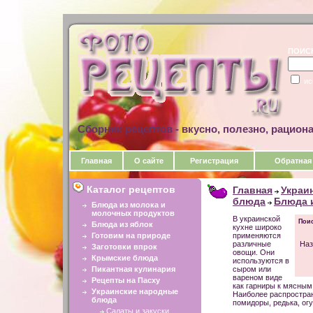
ПОИС
ис
Сборник рецептов - вкусно, полезно, рацион
Главная
О сайте
Регистрация
Обратная
Каталог рецептов
Главная
Украи
блюда
Блюда 
Блюда из молока и
молочных продуктов
В украинской
Поис
Блюда из яблок
кухне широко
Готовим на природе
применяются
различные
Наз
Заготовки впрок
овощи. Они
Крымские блюда
используются в
Пикантная кулинария
сыром или
вареном виде
Рецепты на Пасху
как гарниры к мясны
Украинские народные
Наиболее распростран
блюда
помидоры, редька, огу
Салаты и закуски