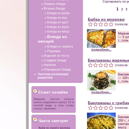
Сортировать по р
Первые блюда
Вторые блюда
1
2
3
Блюда из рыбы
Блюда из яиц
Бабка из моркови
Блюда из круп
(голосов:
Блюда из муки
Блюда из мяса
Морков
Блюда из
— 3 шт
г., сол
овощей
Блюда из творога
подробнее...
Подливы
Изделия из теста
Баклажаны жарены
Сладкие блюда
Напитки
(голосов:
Обрядовые блюда
Частная коллекция
Баклаж
рецептов
— 100 
г., сол
Совет хозяйке
подробнее...
Увядшие листья салата
нужно подержать минут 15 в
Баклажаны с гриба
теплой воде, и они снова
(голосов:
станут свежими.
Баклаж
Часто смотрят
250 г.,
сметан
вкусу.
Крем из сухого молока