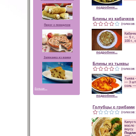
подробнее...
Блины из кабачков
(голосов:
Пирог с повидлом
Кабачки
— 5 г.
100 г.,
подробнее...
Запеканка из манки
Блины из тыквы
(голосов:
Тыква —
— 3 шт.
соль —
Больше...
подробнее...
Голубцы с грибами
(голосов:
Капуст
масло 
вкусу.
Подли