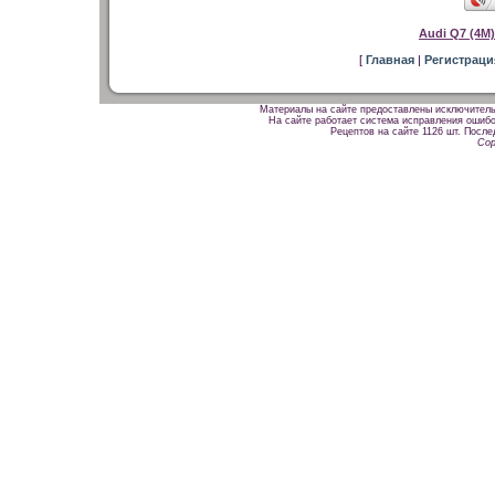
Audi Q7 (4M
[
Главная
|
Регистрац
Материалы на сайте предоставлены исключитель
На сайте работает система исправления ошибок
Рецептов на сайте 1126 шт. После
Cop