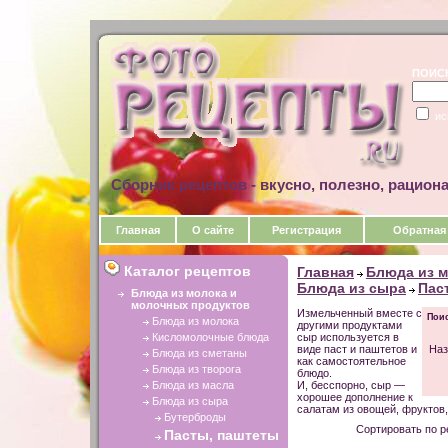
ПОИС
ис
Сборник рецептов - вкусно, полезно, рацион
Главная
О сайте
Регистрация
Обратная
Каталог рецептов
Главная
Блюда из м
Блюда из сыра
Пас
Блюда из молока и
молочных продуктов
Измельченный вместе с
Поис
Блюда из молока
другими продуктами
Кисломолочные блюда
сыр используется в
виде паст и паштетов и
Наз
Блюда из сметаны
как самостоятельное
Блюда из творога
блюдо.
Блюда из масла
И, бесспорно, сыр —
хорошее дополнение к
Блюда из сыра
салатам из овощей, фруктов,
Бутерброды
Сортировать по р
Пасты, паштеты