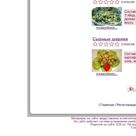
(голосов:
Состав
3 яйца
дольки
вкусу.
подробнее...
Сырные шарики
(голосов:
Состав
картоф
соль, 
подробнее...
[
Главная
|
Регистрац
Материалы на сайте предоставлены исключитель
На сайте работает система исправления ошибок
Рецептов на сайте 1126 шт. После
Cop