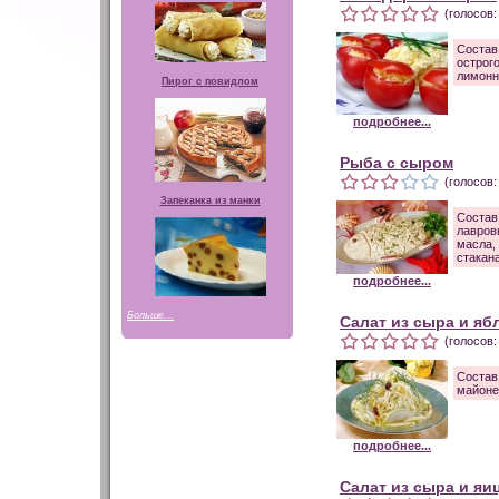
(голосов:
Состав:
острог
лимонн
Пирог с повидлом
подробнее...
Рыба с сыром
(голосов:
Запеканка из манки
Соста
лавров
масла
стакана
подробнее...
Больше...
Салат из сыра и яб
(голосов:
Состав
майоне
подробнее...
Салат из сыра и яи