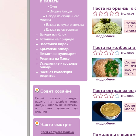
и салаты
Супы
Паста из брынзы с
Вторые блюда
(голосов:
Блюда из сгущенного
молока
Состав
Блюда из сухого молока
—100 г
Блюда из сыворотки
головка
Блюда из яблок
подробнее...
Готовим на природе
Заготовки впрок
Паста из колбасы и
Крымские блюда
(голосов:
Пикантная кулинария
Рецепты на Пасху
Состав
Украинские народные
ст. ло
блюда
вкруту
Частная коллекция
вкусу.
рецептов
подробнее...
Паста острая из сы
Совет хозяйке
(голосов:
Густой кисель следует
варить на слабом огне.
Жидкий кисель не кипятить,
Состав
а только довести до
масла, 
кипения.
подробнее...
Часто смотрят
Крем из сухого молока
Помидоры с сыром