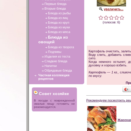
Первые блюда
Вторые блюда
увеличить...
Блюда из рыбы
Блюда из яиц
(голосов: 6)
Блюда из круп
Блюда из муки
Блюда из мяса
Блюда из
овощей
Блюда из творога
Картофель очистить, залить 
Подливы
Воду слить, добавить слив
Изделия из теста
сито.
Сладкие блюда
Когда немного остынет, д
духовку и хорошо взбить.
Напитки
Обрядовые блюда
Картофель — 1 кг., сливоч
Частная коллекция
по вкусу.
рецептов
Пр
Совет хозяйке
Рекомендуем посмотреть рец
В посуде с поврежденной
эмалью пищу готовить не
рекомендуется.
Жареная