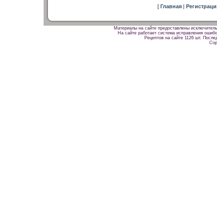
[
Главная
|
Регистрац
Материалы на сайте предоставлены исключитель
На сайте работает система исправления ошибок
Рецептов на сайте 1126 шт. После
Cop