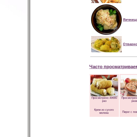
Яичница
Отварн
Часто просматривае
Просмотрено 49680
Просмотрен
раз
раз
Крем из сухого
Пирог с по
молока