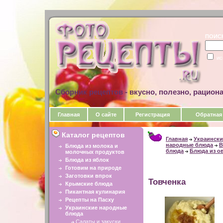
ПОИС
ис
Сборник рецептов - вкусно, полезно, рацион
Главная
О сайте
Регистрация
Обратная
Каталог рецептов
Главная
Украински
народные блюда
В
Блюда из молока и
блюда
Блюда из о
молочных продуктов
Блюда из яблок
Готовим на природе
Заготовки впрок
Товченка
Крымские блюда
Пикантная кулинария
Рецепты на Пасху
Украинские народные
блюда
Салаты и закуски