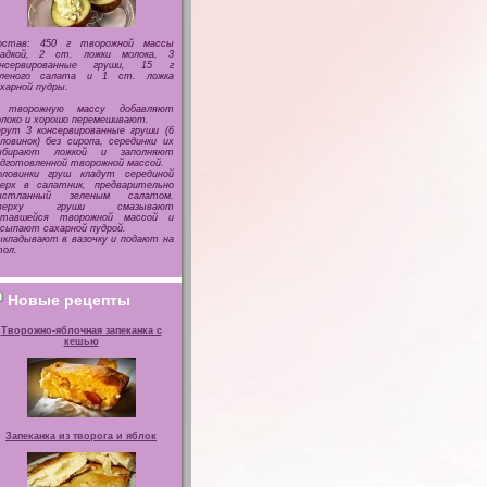
остав: 450 г творожной массы
ладкой, 2 ст. ложки молока, 3
онсервированные груши, 15 г
еленого салата и 1 ст. ложка
харной пудры.
 творожную массу добавляют
локо и хорошо перемешивают.
рут 3 консервированные груши (6
ловинок) без сиропа, серединки их
ыбирают ложкой и заполняют
дготовленной творожной массой.
оловинки груш кладут серединой
верх в салатник, предварительно
ыстланный зеленым салатом.
верху груши смазывают
ставшейся творожной массой и
сыпают сахарной пудрой.
кладывают в вазочку и подают на
ол.
Новые рецепты
Творожно-яблочная запеканка с
кешью
Запеканка из творога и яблок