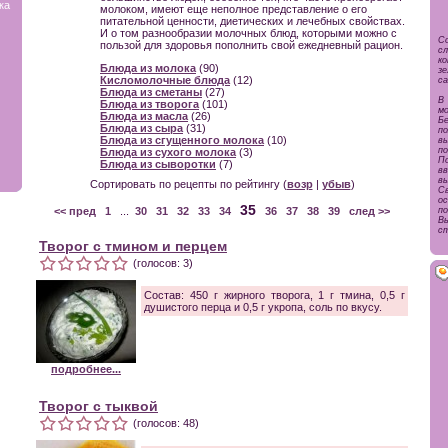
ка
молоком, имеют еще неполное представление о его
питательной ценности, диетических и лечебных свойствах.
И о том разнообразии молочных блюд, которыми можно с
С
пользой для здоровья пополнить свой ежедневный рацион.
с
к
Блюда из молока
(90)
з
Кисломолочные блюда
(12)
са
Блюда из сметаны
(27)
В
Блюда из творога
(101)
мо
Блюда из масла
(26)
Бе
Блюда из сыра
(31)
по
Блюда из сгущенного молока
(10)
в
по
Блюда из сухого молока
(3)
П
Блюда из сыворотки
(7)
в
в
Сортировать по рецепты по рейтингу (
возр
|
убыв
)
С
о
35
<< пред
1
...
30
31
32
33
34
36
37
38
39
след >>
по
Вы
ст
Творог с тмином и перцем
(голосов: 3)
Состав: 450 г жирного творога, 1 г тмина, 0,5 г
душистого перца и 0,5 г укропа, соль по вкусу.
подробнее...
Творог с тыквой
(голосов: 48)