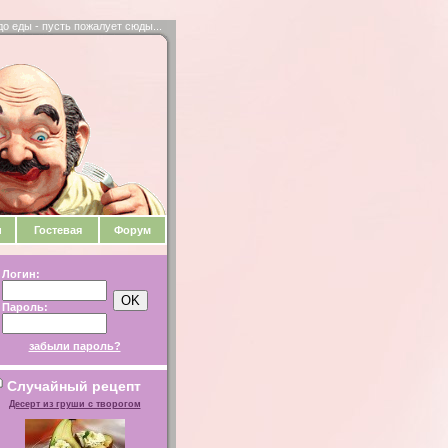
до еды - пусть пожалует сюды...
и
Гостевая
Форум
Логин:
Пароль:
забыли пароль?
Случайный рецепт
Десерт из груши с творогом