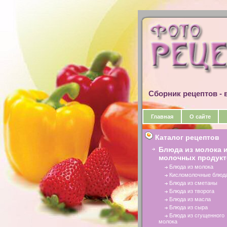
Сборник рецептов - в
Главная
О сайте
Каталог рецептов
Блюда из молока 
молочных продук
Блюда из молока
Кисломолочные блюд
Блюда из сметаны
Блюда из творога
Блюда из масла
Блюда из сыра
Блюда из сгущенного
молока