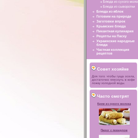
Блюда из сухого моло
Блюда из сыворотки
Блюда из яблок
Готовим на природе
Заготовки впрок
Крымские блюда
Пикантная кулинария
Рецепты на Пасху
Украинские народные
блюда
Частная коллекция
рецептов
Совет хозяйке
Для того чтобы гуща осела,
достаточно плеснуть в кофе
ложку холодной воды.
Часто смотрят
Крем из сухого молока
Пирог с повидлом