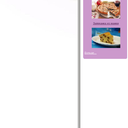
Запеканка из манки
Больше...