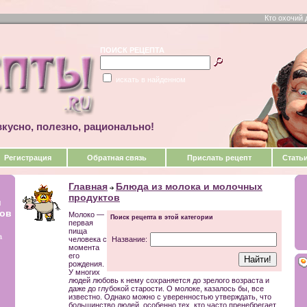
Кто охочий 
ПОИСК РЕЦЕПТА
искать в найденном
кусно, полезно, рационально!
Регистрация
Обратная связь
Прислать рецепт
Стать
Главная
Блюда из молока и молочных
продуктов
и
тов
Молоко —
Поиск рецепта в этой категории
первая
пища
а
человека с
Название:
момента
его
рождения.
У многих
людей любовь к нему сохраняется до зрелого возраста и
даже до глубокой старости. О молоке, казалось бы, все
известно. Однако можно с уверенностью утверждать, что
большинство людей, особенно тех, кто часто пренебрегает