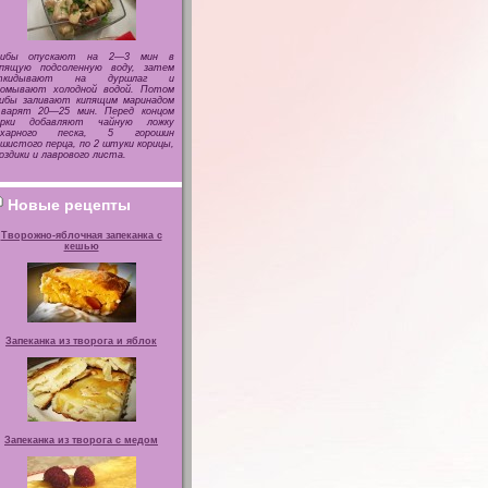
рибы опускают на 2—3 мин в
ипящую подсоленную воду, затем
ткидывают на дуршлаг и
ромывают холодной водой. Потом
рибы заливают кипящим маринадом
 варят 20—25 мин. Перед концом
арки добавляют чайную ложку
ахарного песка, 5 горошин
шистого перца, по 2 штуки корицы,
оздики и лаврового листа.
Новые рецепты
Творожно-яблочная запеканка с
кешью
Запеканка из творога и яблок
Запеканка из творога с медом