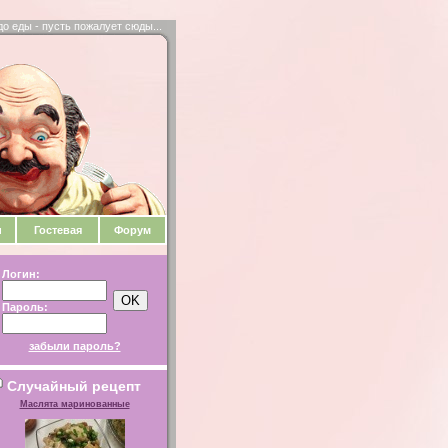
до еды - пусть пожалует сюды...
и
Гостевая
Форум
Логин:
Пароль:
забыли пароль?
Случайный рецепт
Маслята маринованные