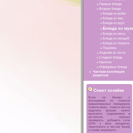
Первые блюда
Вторые блюда
Блюда из рыбы
Блюда из яиц
Блюда из круп
Блюда из мук
Блюда из мяса
Блюда из овощей
Блюда из творога
Подливы
Изделия из теста
Сладкие блюда
Напитки
Обрядовые блюда
Частная коллекция
рецептов
Совет хозяйке
Если на банках с
консервами из томатов
(маринованных помидоров,
томата-пюре, томата-пасты)
вздулись крышки, нужно
выложить содержимое в
кастрюлю, хорошо
проварить, добавить соли
(10% к весу продукта),
переложить в чистые банки
и снова закупорить.