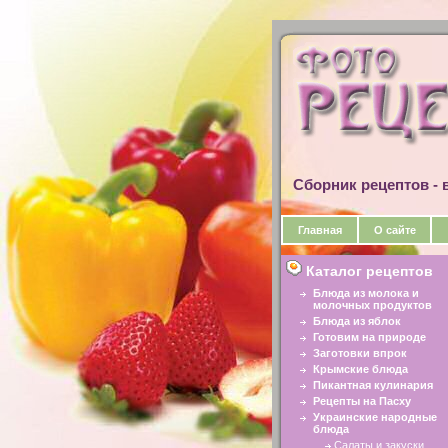
Сборник рецептов - в
Главная
О сайте
Каталог рецептов
Блюда из молока и
молочных продуктов
Блюда из яблок
Готовим на природе
Заготовки впрок
Крымские блюда
Пикантная кулинария
Рецепты на Пасху
Украинские народные
блюда
Салаты и закуски