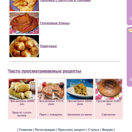
Пирожки с капустой и грибами
Б
Гречневые блины
Пампушки
Часто просматриваемые рецепты
В
Просмотрено 49680
Просмотрено 37074
Просмотрено 34282
Просмотрено 31907
раз
раза
раза
раз
Крем из сухого
Пирог с повидлом
Запеканка из манки
Сметанник
молока
[
Главная
|
Регистрация
|
Прислать рецепт
|
Статьи
|
Форум
]