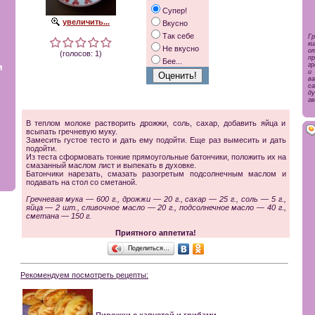
Супер!
увеличить...
Вкусно
Так себе
Г
к
Не вкусно
о
(голосов: 1)
п
Бее...
и
г
и
в
с
ду
гв
В теплом молоке растворить дрожжи, соль, сахар, добавить яйца и
всыпать гречневую муку.
Замесить густое тесто и дать ему подойти. Еще раз вымесить и дать
подойти.
Из теста сформовать тонкие прямоугольные батончики, положить их на
смазанный маслом лист и выпекать в духовке.
Батончики нарезать, смазать разогретым подсолнечным маслом и
подавать на стол со сметаной.
Гречневая мука — 600 г., дрожжи — 20 г., сахар — 25 г., соль — 5 г.,
яйца — 2 шт., сливочное масло — 20 г., подсолнечное масло — 40 г.,
сметана — 150 г.
Приятного аппетита!
Поделиться…
Рекомендуем посмотреть рецепты: