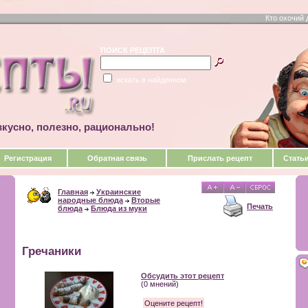
Кто охочий 
ПОИСК РЕЦЕПТА
искать в найденном
кусно, полезно, рационально!
Регистрация
Обратная связь
Прислать рецепт
Стать
Главная
Украинские
народные блюда
Вторые
Печать
блюда
Блюда из муки
Гречаники
Обсудить этот рецепт
(0 мнений)
Оцените рецепт!