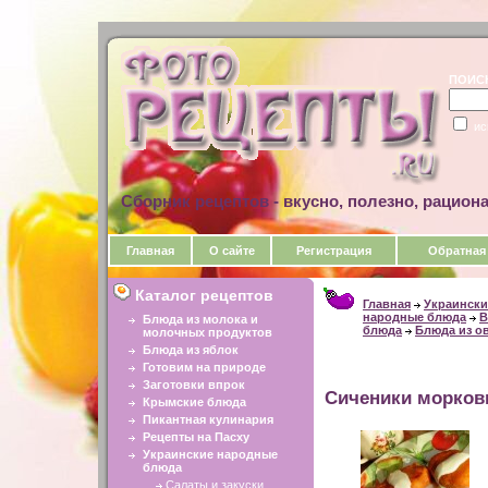
ПОИС
ис
Сборник рецептов - вкусно, полезно, рацион
Главная
О сайте
Регистрация
Обратная
Каталог рецептов
Главная
Украински
народные блюда
В
Блюда из молока и
блюда
Блюда из о
молочных продуктов
Блюда из яблок
Готовим на природе
Заготовки впрок
Сиченики морко
Крымские блюда
Пикантная кулинария
Рецепты на Пасху
Украинские народные
блюда
Салаты и закуски