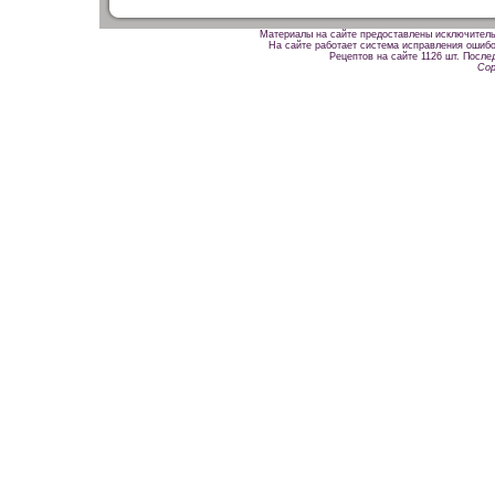
Материалы на сайте предоставлены исключитель
На сайте работает система исправления ошибок
Рецептов на сайте 1126 шт. После
Cop