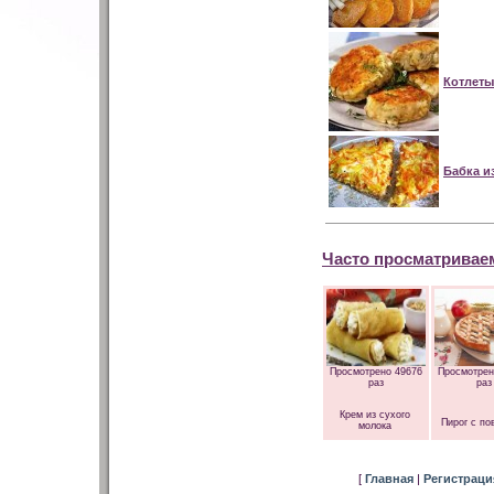
Котлеты
Бабка и
Часто просматривае
Просмотрено 49676
Просмотрен
раз
раз
Крем из сухого
Пирог с по
молока
[
Главная
|
Регистрац