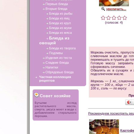
Первые блюда
Вторые блюда
увеличить...
Блюда из рыбы
Блюда из яиц
(голосов: 4)
Блюда из круп
Блюда из муки
Блюда из мяса
Блюда из
овощей
Блюда из творога
Морковь очистить, пропуст
Подливы
сливочным маслом до гот
Изделия из теста
перемешать и тушить до го
Сладкие блюда
Готовую массу заправить
сформовать сиченики.
Напитки
Обвалять их в сухарях и 
Обрядовые блюда
подсолнечном масле.
Частная коллекция
рецептов
Морковь — 1 кг., сливочно
крупа — 100 г., яйца — 2 
100 г., соль — по вкусу.
Совет хозяйке
Пр
Бутылки из-под
растительного масла,
спирта, уксуса моют в воде с
добавлением стирального
Рекомендуем посмотреть рец
порошка.
Картоф