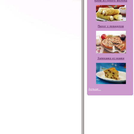
Крем из сухого молока
Пирог с повидлом
Запеканка из манки
Больше...