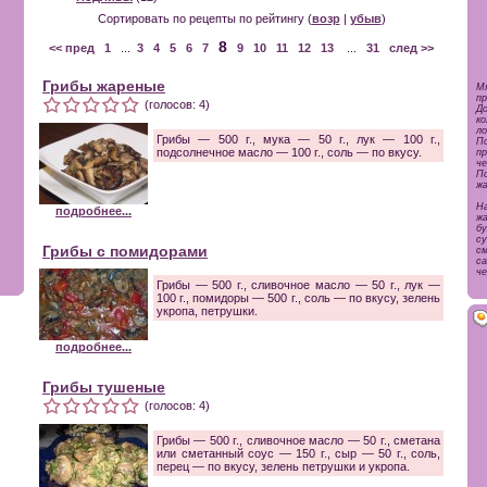
Сортировать по рецепты по рейтингу (
возр
|
убыв
)
8
<< пред
1
...
3
4
5
6
7
9
10
11
12
13
...
31
след >>
Грибы жареные
М
пр
(голосов: 4)
Д
ко
ло
Грибы — 500 г., мука — 50 г., лук — 100 г.,
П
подсолнечное масло — 100 г., соль — по вкусу.
п
че
П
жа
На
подробнее...
жа
бу
су
Грибы с помидорами
с
с
че
Грибы — 500 г., сливочное масло — 50 г., лук —
100 г., помидоры — 500 г., соль — по вкусу, зелень
укропа, петрушки.
подробнее...
Грибы тушеные
(голосов: 4)
Грибы — 500 г., сливочное масло — 50 г., сметана
или сметанный соус — 150 г., сыр — 50 г., соль,
перец — по вкусу, зелень петрушки и укропа.