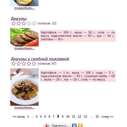
подробнее...
Деруны
(голосов: 12)
Картофель — 500 г., мука — 50 г., соль — по
вкусу, подсолнечное масло — 50 г., лук — 50 г.,
сметана — 50 г.
подробнее...
Деруны с грибной подливой
(голосов: 67)
Картофель — 1 кг., мука — 100 г, сода — 3 г.,
подсолнечное масло — 50 г., сушеные грибы —50
г., мука — 25 г., лук — 20 г., соль — по вкусу.
подробнее...
8
<< пред
1
...
3
4
5
6
7
9
10
11
12
13
...
31
след >>
Поделиться…