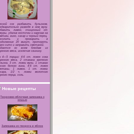
ясной сок разбавить бульоном,
едварительно разведя в нем муку.
обавить лимон, очищенный от
журы, удалив косточки и нарезав на
мтики, вино, сахар и черный перец.
осолить и проварить в
родолжение 20 минут, протереть
рез сито и заправить сметаной.
одается ко всем блюдам из
реного мяса, исключая свинину.
 4—5 порции: 4-6 ст. ложек сока
реного мяса, 2 стакана крепкого
льона, 3 ст. ложки муки, 1 стакан
хого белого вина, 4-6 ст. ложек
метаны, 1 лимон, 1 ст. ложка
ахара, 1/2 ч. ложки молотого
рного перца, соль.
Новые рецепты
Творожно-яблочная запеканка с
кешью
Запеканка из творога и яблок