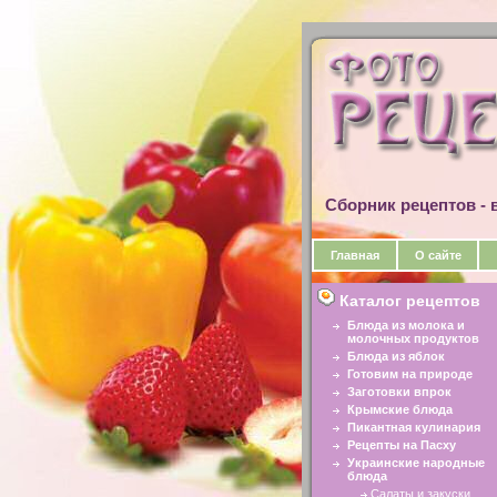
Сборник рецептов - в
Главная
О сайте
Каталог рецептов
Блюда из молока и
молочных продуктов
Блюда из яблок
Готовим на природе
Заготовки впрок
Крымские блюда
Пикантная кулинария
Рецепты на Пасху
Украинские народные
блюда
Салаты и закуски