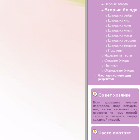
Первые блюда
Вторые блюда
Блюда из рыбы
Блюда из яиц
Блюда из круп
Блюда из муки
Блюда из мяса
Блюда из овощей
Блюда из творога
Подливы
Изделия из теста
Сладкие блюда
Напитки
Обрядовые блюда
Частная коллекция
рецептов
Совет хозяйке
Если домашнее печенье
подгорело, надо остудить
его, затем несколько раз
провести по нему мелкой
теркой и посыпать сверху
сахарной пудрой.
Часто смотрят