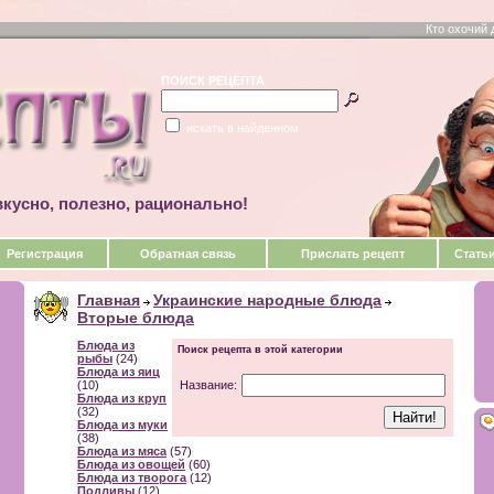
Кто охочий 
ПОИСК РЕЦЕПТА
искать в найденном
кусно, полезно, рационально!
Регистрация
Обратная связь
Прислать рецепт
Стать
Главная
Украинские народные блюда
Вторые блюда
Блюда из
Поиск рецепта в этой категории
рыбы
(24)
Блюда из яиц
(10)
Название:
Блюда из круп
(32)
Блюда из муки
(38)
Блюда из мяса
(57)
Блюда из овощей
(60)
Блюда из творога
(12)
Подливы
(12)