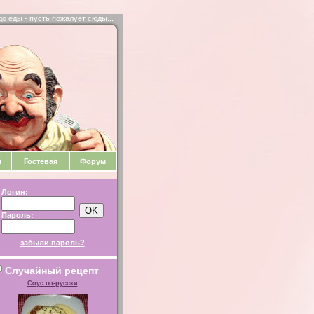
до еды - пусть пожалует сюды...
и
Гостевая
Форум
Логин:
Пароль:
забыли пароль?
Случайный рецепт
Соус по-русски