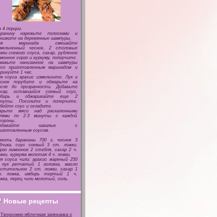
 4 порции.
аранину нарежьте полосками и
нижите на деревянные шампуры.
ля маринада смешайте
змельченный чеснок, 2 столовые
жки соевого соуса, сахар, рубленое
монное сорго и куркуму, поперчите.
мажьте нанизанное на шампуры
ясо приготовленным маринадом и
ринуйте 1 час.
я соуса арахис измельчите. Лук и
еснок порубите и обжарьте на
асле до прозрачности. Добавьте
ахар, оставшийся соевый соус,
мбирь и обжаривайте еще 2
инуты. Посолите и поперчите.
бейте соус и охладите.
арьте мясо над раскаленными
глями по 2-3 минуты с каждой
тороны.
одавайте шашлык с
иготовленным соусом.
якоть баранины 700 г, чеснок 3
бчика, соус соевый 3 ст. ложки,
рго лимонное 2 стебля, сахар 2 ч.
жки, куркума молотая 4 ч. ложки.
я соуса чили: арахис жареный 250
, лук репчатый 1 головка, масло
стительное 2 ст. ложки, сахар 1
т. ложка, имбирь тертый 1 ч.
жка, перец чили молотый, соль.
Новые рецепты
Творожно-яблочная запеканка с