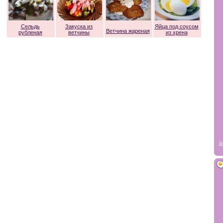
Сельдь
Закуска из
Яйца под соусом
Ветчина жареная
рубленая
ветчины
из хрена
Б