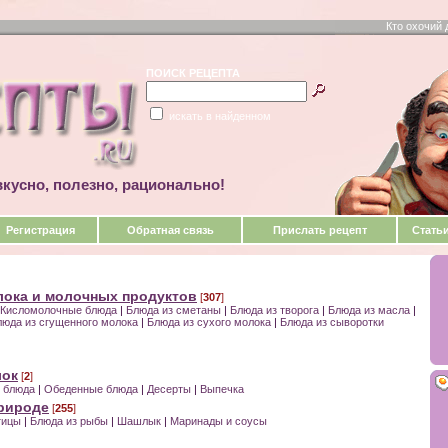
Кто охочий 
ПОИСК РЕЦЕПТА
искать в найденном
кусно, полезно, рационально!
Регистрация
Обратная связь
Прислать рецепт
Стать
лока и молочных продуктов
[
307
]
Кисломолочные блюда
|
Блюда из сметаны
|
Блюда из творога
|
Блюда из масла
|
люда из сгущенного молока
|
Блюда из сухого молока
|
Блюда из сыворотки
лок
[
2
]
е блюда
|
Обеденные блюда
|
Десерты
|
Выпечка
природе
[
255
]
тицы
|
Блюда из рыбы
|
Шашлык
|
Маринады и соусы