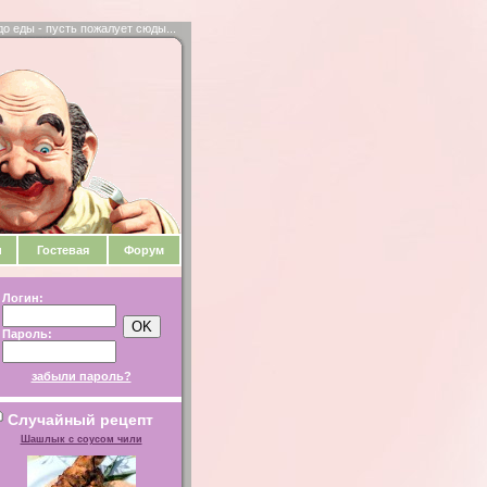
до еды - пусть пожалует сюды...
и
Гостевая
Форум
Логин:
Пароль:
забыли пароль?
Случайный рецепт
Шашлык с соусом чили