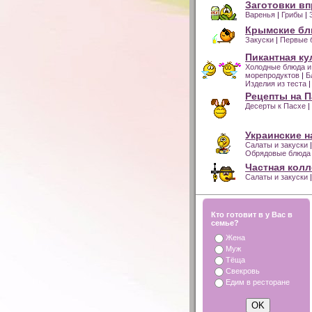
Заготовки вп
Варенья
|
Грибы
|
Крымские б
Закуски
|
Первые 
Пикантная ку
Холодные блюда и
морепродуктов
|
Б
Изделия из теста
|
Рецепты на П
Десерты к Пасхе
|
Украинские 
Салаты и закуски
|
Обрядовые блюда
Частная колл
Салаты и закуски
|
Кто готовит в у Вас в
семье?
Жена
Муж
Тёща
Свекровь
Едим в ресторане