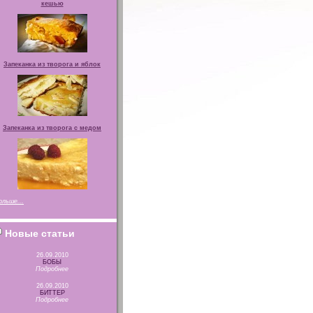
кешью
Запеканка из творога и яблок
Запеканка из творога с медом
ольше...
Новые статьи
26.09.2010
БОБЫ
Подробнее
26.09.2010
БИТТЕР
Подробнее