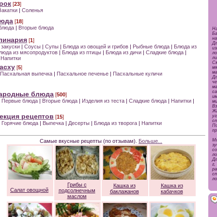
рок
[
23
]
Закатки
|
Соленья
люда
[
18
]
блюда
|
Вторые блюда
На
Б
линария
на
[
1
]
Д
 закуски
|
Соусы
|
Супы
|
Блюда из овощей и грибов
|
Рыбные блюда
|
Блюда из
и
люда из мясопродуктов
|
Блюда из птицы
|
Блюда из дичи
|
Сладкие блюда
|
ло
Напитки
ли
С
асху
[
5
]
м
ма
Пасхальная выпечка
|
Пасхальное печенье
|
Пасхальные куличи
Дл
ч
м
с
народные блюда
[
500
]
и
Первые блюда
|
Вторые блюда
|
Изделия из теста
|
Сладкие блюда
|
Напитки
|
м
Вз
Ж
екция рецептов
у
[
15
]
с
Горячие блюда
|
Выпечка
|
Десерты
|
Блюда из творога
|
Напитки
П
пр
М
Самые вкусные рецепты (по отзывам).
Больше...
зу
со
ло
Дл
г
ра
с
ло
Грибы с
Кашка из
Кашка из
Салат овощной
подсолнечным
баклажанов
кабачков
маслом